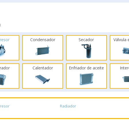
n
resor
Condensador
Secador
Válvula
rador
Calentador
Enfriador de aceite
Inte
resor
Radiador