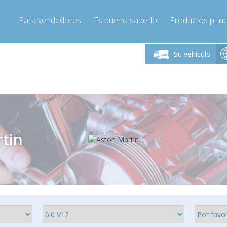
Para vendedores
Es bueno saberlo
Productos princ
 viernes de 9:00 a
De lunes a viernes de 9:00 a
De lunes a 
16:00
16:00
Su vehículo
pressor-express.es
Info@compressor-express.es
Info@comp
tin