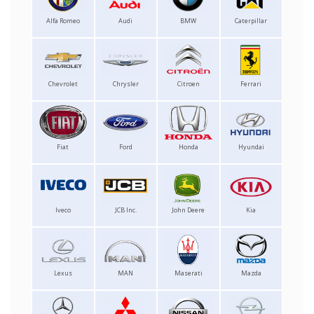
Alfa Romeo
Audi
BMW
Caterpillar
Chevrolet
Chrysler
Citroen
Ferrari
Fiat
Ford
Honda
Hyundai
Iveco
JCB Inc.
John Deere
Kia
Lexus
MAN
Maserati
Mazda