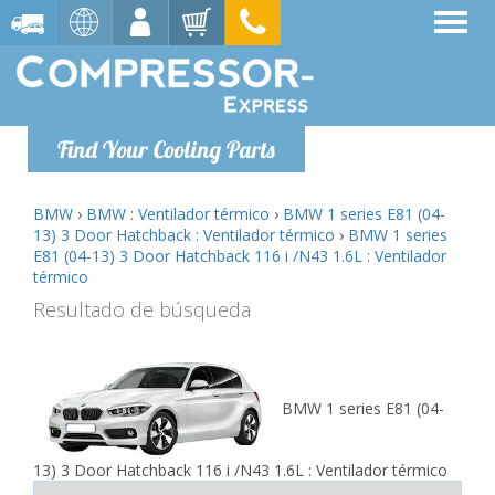
Find Your Cooling Parts
BMW
›
BMW : Ventilador térmico
›
BMW 1 series E81 (04-
13) 3 Door Hatchback : Ventilador térmico
›
BMW 1 series
E81 (04-13) 3 Door Hatchback 116 i /N43 1.6L : Ventilador
térmico
Resultado de búsqueda
BMW 1 series E81 (04-
13) 3 Door Hatchback 116 i /N43 1.6L : Ventilador térmico