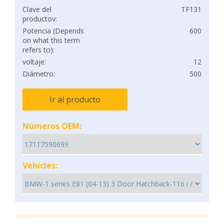
Clave del
TF131
productov:
Potencia (Depends
600
on what this term
refers to):
voltaje:
12
Diámetro:
500
Ir al producto
Números OEM:
Vehicles: