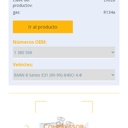
productov:
gas:
R134a
Ir al producto
Números OEM:
Vehicles: