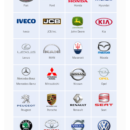
Fiat
Ford
Honda
Hyundai
Iveco
JCB Inc.
John Deere
Kia
Lexus
MAN
Maserati
Mazda
Mercedes-Benz
Mitsubishi
Nissan
Opel
Peugeot
Porsche
Renault
Seat