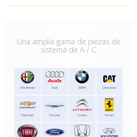
Una amplia gama de piezas de
sistema de A / C
Alfa Romeo
Audi
BMW
Caterpillar
Chevrolet
Chrysler
Citroen
Ferrari