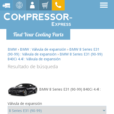
Find Your Cooling Parts
BMW
›
BMW : Válvula de expansión
›
BMW 8 Series E31
(90-99) : Válvula de expansión
›
BMW 8 Series E31 (90-99)
840Ci 4.4l : Válvula de expansión
Resultado de búsqueda
BMW 8 Series E31 (90-99) 840Ci 4.4l :
Válvula de expansión