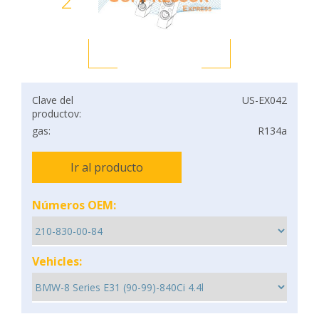
2
Clave del
US-EX042
productov:
gas:
R134a
Ir al producto
Números OEM:
Vehicles: