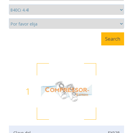
1
Clave del
EX028