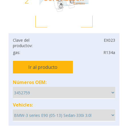
2
Clave del
EX023
productov:
gas:
R134a
Ir al producto
Números OEM:
Vehicles: