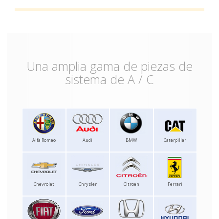
Una amplia gama de piezas de
sistema de A / C
Alfa Romeo
Audi
BMW
Caterpillar
Chevrolet
Chrysler
Citroen
Ferrari