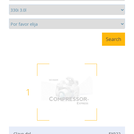
1
Clave del
EX022