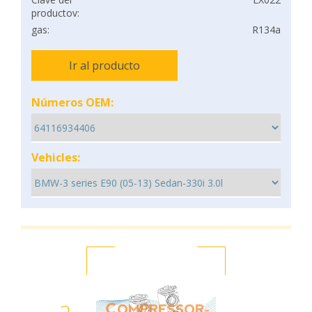
productov:
gas:
R134a
Ir al producto
Números OEM:
Vehicles: