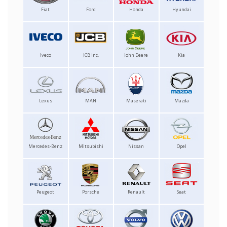
Fiat
Ford
Honda
Hyundai
Iveco
JCB Inc.
John Deere
Kia
Lexus
MAN
Maserati
Mazda
Mercedes-Benz
Mitsubishi
Nissan
Opel
Peugeot
Porsche
Renault
Seat