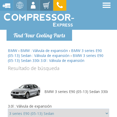
Find Your Cooling Parts
BMW
›
BMW : Válvula de expansión
›
BMW 3 series E90
(05-13) Sedan : Válvula de expansión
›
BMW 3 series E90
(05-13) Sedan 330i 3.0l : Válvula de expansión
Resultado de búsqueda
BMW 3 series E90 (05-13) Sedan 330i
3.0l : Válvula de expansión