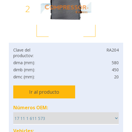
2
Clave del
RA204
productov:
dima (mm):
580
dimb (mm):
450
dimc (mm):
20
Ir al producto
Números OEM:
Vehicles: