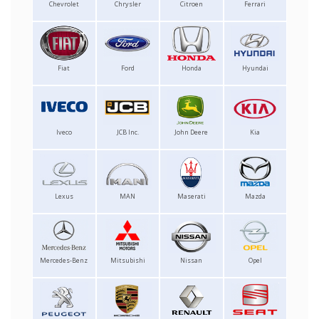
Chevrolet
Chrysler
Citroen
Ferrari
Fiat
Ford
Honda
Hyundai
Iveco
JCB Inc.
John Deere
Kia
Lexus
MAN
Maserati
Mazda
Mercedes-Benz
Mitsubishi
Nissan
Opel