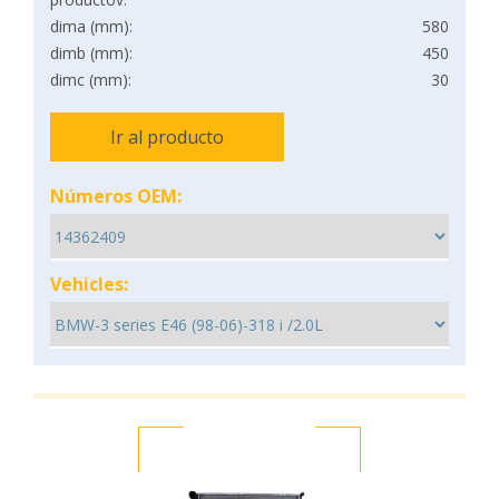
dima (mm):
580
dimb (mm):
450
dimc (mm):
30
Ir al producto
Números OEM:
Vehicles: