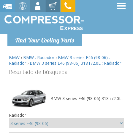
Find Your Cooling Parts
BMW
›
BMW : Radiador
›
BMW 3 series E46 (98-06) :
Radiador
›
BMW 3 series E46 (98-06) 318 i /2.0L : Radiador
Resultado de búsqueda
BMW 3 series E46 (98-06) 318 i /2.0L :
Radiador