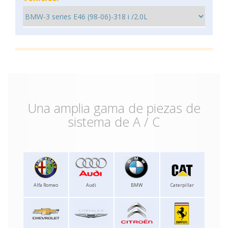
Una amplia gama de piezas de
sistema de A / C
Alfa Romeo
Audi
BMW
Caterpillar