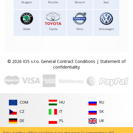
Peugeot
Porsche
Renault
Seat
Skoda
Toyota
Volvo
Volkswagen
© 2026 IOS s.r.o.
General Contract Conditions
|
Statement of
confidentiality
COM
HU
RU
CZ
IT
SK
DE
PL
UK
FR
RO
Esta página utiliza cookies para mejorar la experiencia del