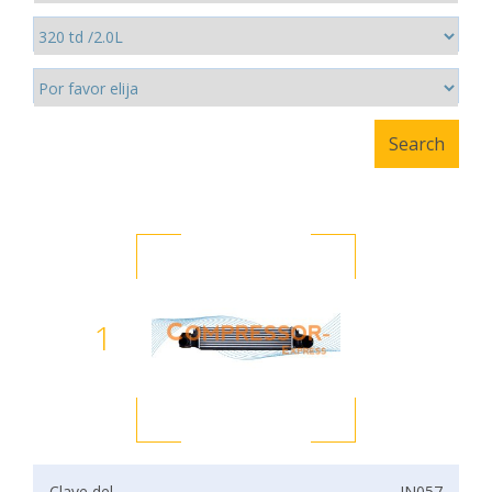
1
Clave del
IN057