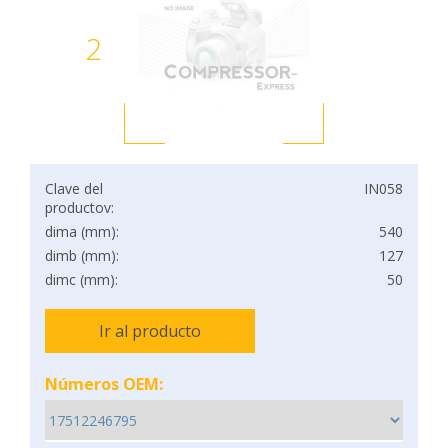
2
Clave del
IN058
productov:
dima (mm):
540
dimb (mm):
127
dimc (mm):
50
Ir al producto
Números OEM: