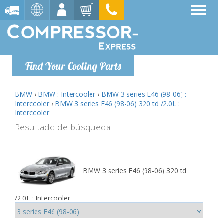
Find Your Cooling Parts
BMW
›
BMW : Intercooler
›
BMW 3 series E46 (98-06) :
Intercooler
›
BMW 3 series E46 (98-06) 320 td /2.0L :
Intercooler
Resultado de búsqueda
BMW 3 series E46 (98-06) 320 td
/2.0L : Intercooler