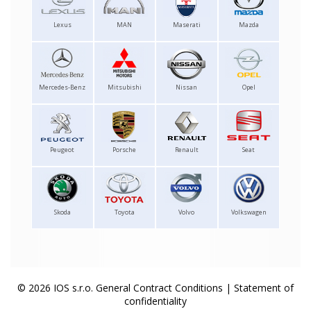
Lexus
MAN
Maserati
Mazda
Mercedes-Benz
Mitsubishi
Nissan
Opel
Peugeot
Porsche
Renault
Seat
Skoda
Toyota
Volvo
Volkswagen
© 2026 IOS s.r.o.
General Contract Conditions
|
Statement of
confidentiality