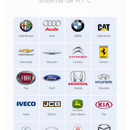
Alfa Romeo
Audi
BMW
Caterpillar
Chevrolet
Chrysler
Citroen
Ferrari
Fiat
Ford
Honda
Hyundai
Iveco
JCB Inc.
John Deere
Kia