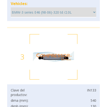
Vehicles:
3
Clave del
IN133
productov:
dima (mm):
540
dimb (mm):
130