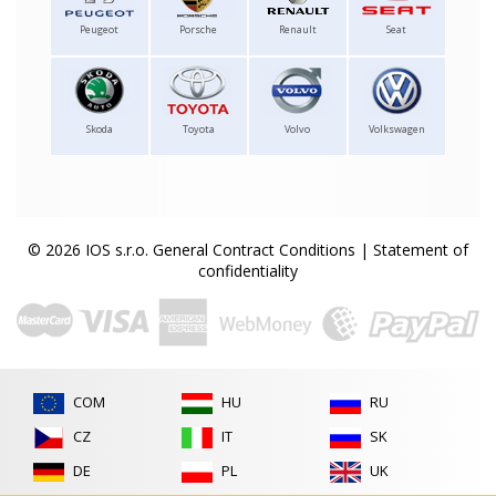
Peugeot
Porsche
Renault
Seat
Skoda
Toyota
Volvo
Volkswagen
© 2026 IOS s.r.o.
General Contract Conditions
|
Statement of
confidentiality
COM
HU
RU
CZ
IT
SK
DE
PL
UK