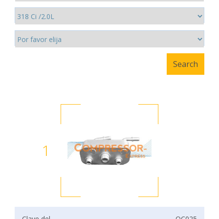
1
Clave del
OC025