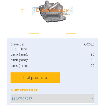
2
Clave del
OC026
productov:
dima (mm):
95
dimb (mm):
63
dimc (mm):
50
Ir al producto
Números OEM: