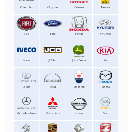
Chevrolet
Chrysler
Citroen
Ferrari
Fiat
Ford
Honda
Hyundai
Iveco
JCB Inc.
John Deere
Kia
Lexus
MAN
Maserati
Mazda
Mercedes-Benz
Mitsubishi
Nissan
Opel