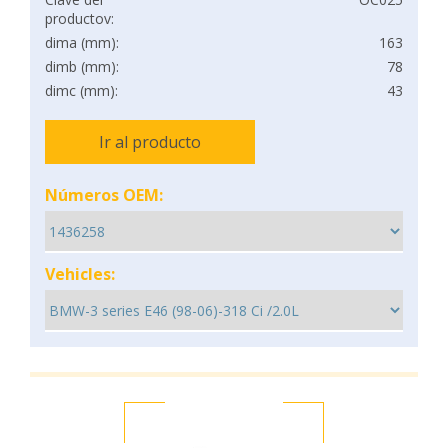
productov:
dima (mm):
163
dimb (mm):
78
dimc (mm):
43
Ir al producto
Números OEM:
Vehicles: