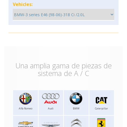
Vehicles:
Una amplia gama de piezas de
sistema de A / C
Alfa Romeo
Audi
BMW
Caterpillar