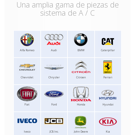
Una amplia gama de piezas de
sistema de A / C
Alfa Romeo
Audi
BMW
Caterpillar
Chevrolet
Chrysler
Citroen
Ferrari
Fiat
Ford
Honda
Hyundai
Iveco
JCB Inc.
John Deere
Kia