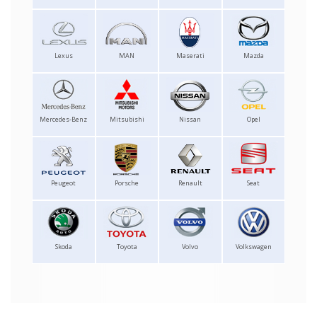
Lexus
MAN
Maserati
Mazda
Mercedes-Benz
Mitsubishi
Nissan
Opel
Peugeot
Porsche
Renault
Seat
Skoda
Toyota
Volvo
Volkswagen