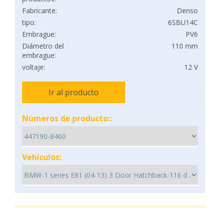
Fabricante:
Denso
tipo:
6SBU14C
Embrague:
PV6
Diámetro del
110 mm
embrague:
voltaje:
12 V
Ir al producto
Números de producto::
Vehículos: