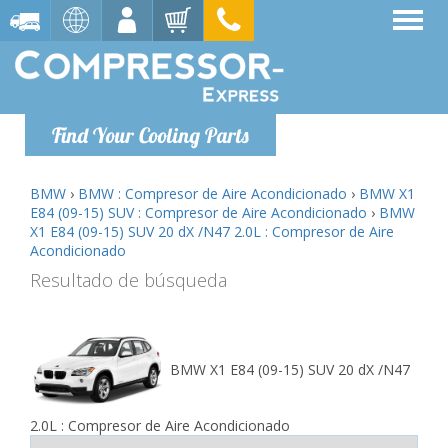
Find Your Cooling Parts
BMW
›
BMW : Compresor de Aire Acondicionado
›
BMW X1
E84 (09-15) SUV : Compresor de Aire Acondicionado
›
BMW
X1 E84 (09-15) SUV 20 dX /N47 2.0L : Compresor de Aire
Acondicionado
Resultado de búsqueda
BMW X1 E84 (09-15) SUV 20 dX /N47
2.0L : Compresor de Aire Acondicionado