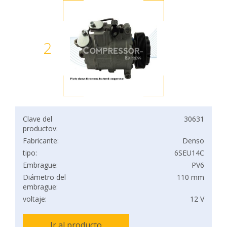
2
Clave del
30631
productov:
Fabricante:
Denso
tipo:
6SEU14C
Embrague:
PV6
Diámetro del
110 mm
embrague:
voltaje:
12 V
Ir al producto