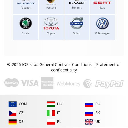
Peugeot
Porsche
Renault
Seat
Skoda
Toyota
Volvo
Volkswagen
© 2026 IOS s.r.o.
General Contract Conditions
|
Statement of
confidentiality
COM
HU
RU
CZ
IT
SK
DE
PL
UK