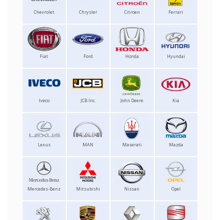
Chevrolet
Chrysler
Citroen
Ferrari
Fiat
Ford
Honda
Hyundai
Iveco
JCB Inc.
John Deere
Kia
Lexus
MAN
Maserati
Mazda
Mercedes-Benz
Mitsubishi
Nissan
Opel