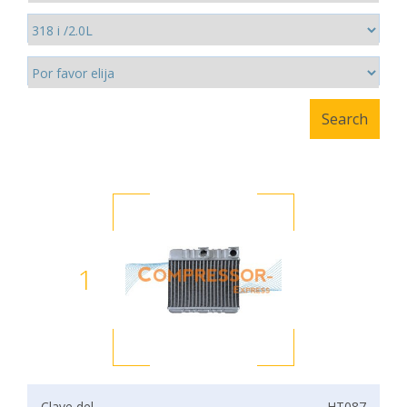
1
Clave del
HT087