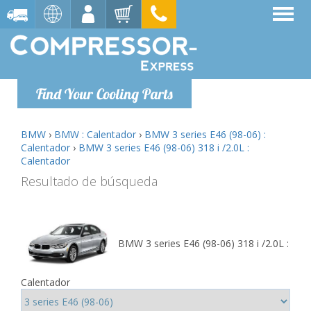
Find Your Cooling Parts
BMW
›
BMW : Calentador
›
BMW 3 series E46 (98-06) :
Calentador
›
BMW 3 series E46 (98-06) 318 i /2.0L :
Calentador
Resultado de búsqueda
BMW 3 series E46 (98-06) 318 i /2.0L :
Calentador