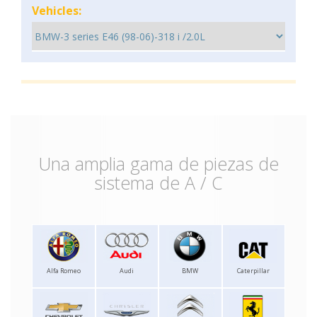
Vehicles:
Una amplia gama de piezas de
sistema de A / C
Alfa Romeo
Audi
BMW
Caterpillar