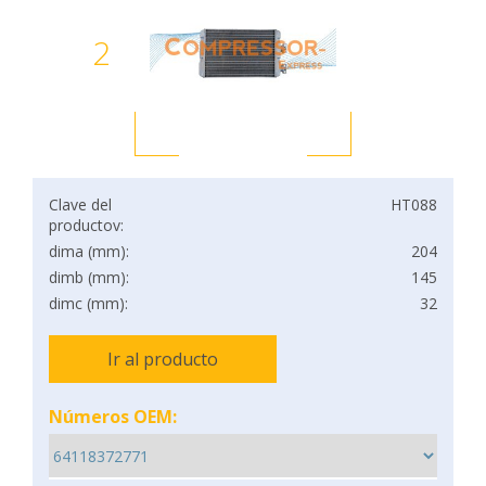
2
Clave del
HT088
productov:
dima (mm):
204
dimb (mm):
145
dimc (mm):
32
Ir al producto
Números OEM: