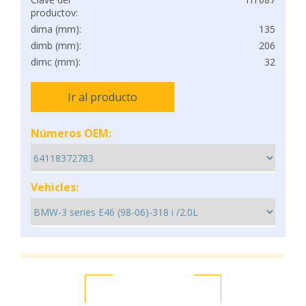
productov:
dima (mm):
135
dimb (mm):
206
dimc (mm):
32
Ir al producto
Números OEM:
Vehicles: