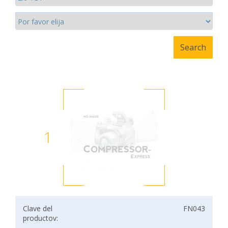
1
Clave del
FN043
productov: