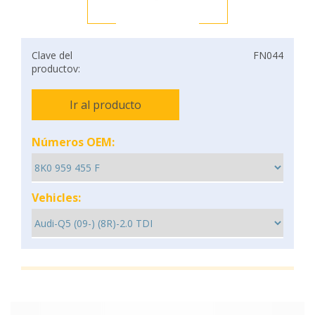
Clave del
FN044
productov:
Ir al producto
Números OEM:
Vehicles: