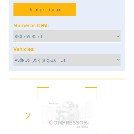
Ir al producto
Números OEM:
Vehicles:
2