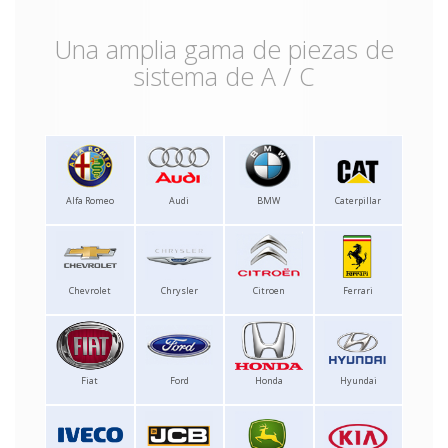
Una amplia gama de piezas de
sistema de A / C
Alfa Romeo
Audi
BMW
Caterpillar
Chevrolet
Chrysler
Citroen
Ferrari
Fiat
Ford
Honda
Hyundai