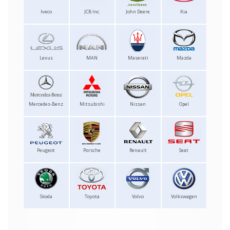
Iveco
JCB Inc.
John Deere
Kia
Lexus
MAN
Maserati
Mazda
Mercedes-Benz
Mitsubishi
Nissan
Opel
Peugeot
Porsche
Renault
Seat
Skoda
Toyota
Volvo
Volkswagen