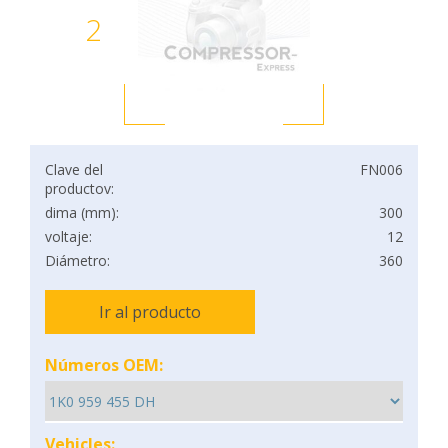
2
Clave del
FN006
productov:
dima (mm):
300
voltaje:
12
Diámetro:
360
Ir al producto
Números OEM:
Vehicles: