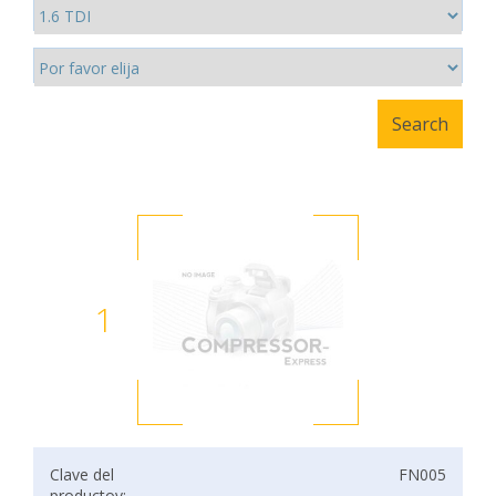
1
Clave del
FN005
productov: