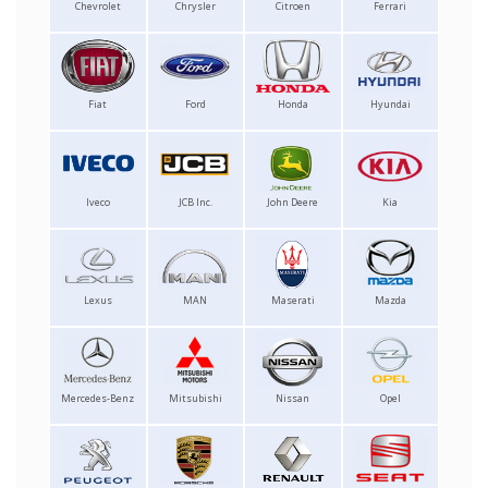
Chevrolet
Chrysler
Citroen
Ferrari
Fiat
Ford
Honda
Hyundai
Iveco
JCB Inc.
John Deere
Kia
Lexus
MAN
Maserati
Mazda
Mercedes-Benz
Mitsubishi
Nissan
Opel