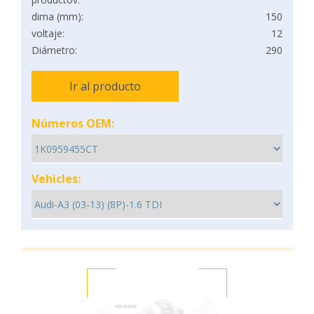
dima (mm):
150
voltaje:
12
Diámetro:
290
Ir al producto
Números OEM:
Vehicles: