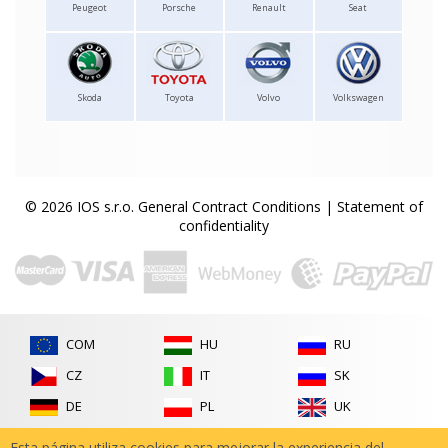
Peugeot
Porsche
Renault
Seat
Skoda
Toyota
Volvo
Volkswagen
© 2026 IOS s.r.o.
General Contract Conditions
|
Statement of
confidentiality
COM
HU
RU
CZ
IT
SK
DE
PL
UK
FR
RO
Esta página utiliza cookies para mejorar la experiencia del