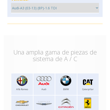
Una amplia gama de piezas de
sistema de A / C
Alfa Romeo
Audi
BMW
Caterpillar