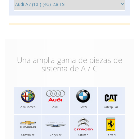
Una amplia gama de piezas de
sistema de A / C
Alfa Romeo
Audi
BMW
Caterpillar
Chevrolet
Chrysler
Citroen
Ferrari