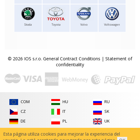
Skoda
Toyota
Volvo
Volkswagen
© 2026 IOS s.r.o.
General Contract Conditions
|
Statement of
confidentiality
COM
HU
RU
CZ
IT
SK
DE
PL
UK
FR
RO
Esta página utiliza cookies para mejorar la experiencia del