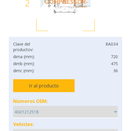
2
Clave del
RA034
productov:
dima (mm):
720
dimb (mm):
475
dimc (mm):
36
Ir al producto
Números OEM:
Vehicles: