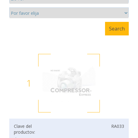
1
Clave del
RA033
productov: