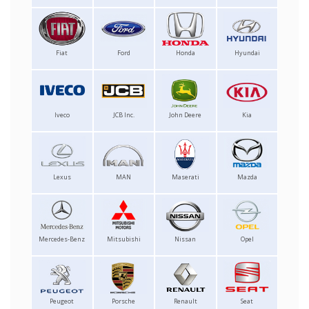
Fiat
Ford
Honda
Hyundai
Iveco
JCB Inc.
John Deere
Kia
Lexus
MAN
Maserati
Mazda
Mercedes-Benz
Mitsubishi
Nissan
Opel
Peugeot
Porsche
Renault
Seat