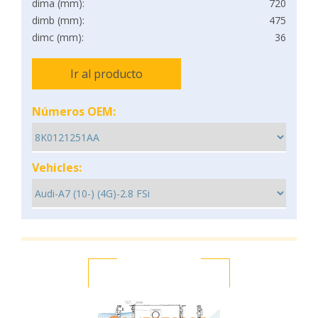
dima (mm):
720
dimb (mm):
475
dimc (mm):
36
Ir al producto
Números OEM:
Vehicles: