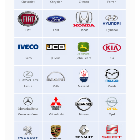
Chevrolet
Chrysler
Citroen
Ferrari
Fiat
Ford
Honda
Hyundai
Iveco
JCB Inc.
John Deere
Kia
Lexus
MAN
Maserati
Mazda
Mercedes-Benz
Mitsubishi
Nissan
Opel