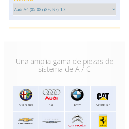
Una amplia gama de piezas de
sistema de A / C
Alfa Romeo
Audi
BMW
Caterpillar