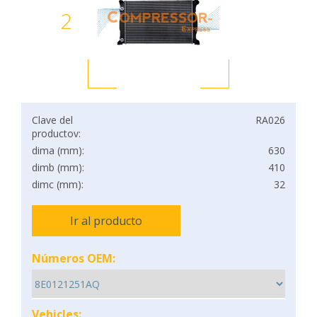
2
Clave del
RA026
productov:
dima (mm):
630
dimb (mm):
410
dimc (mm):
32
Ir al producto
Números OEM:
Vehicles: