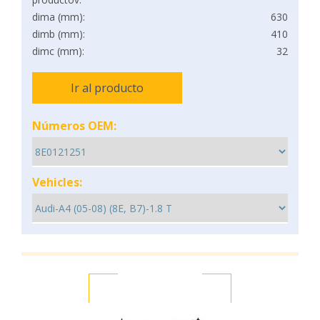
dima (mm):
630
dimb (mm):
410
dimc (mm):
32
Ir al producto
Números OEM:
Vehicles: