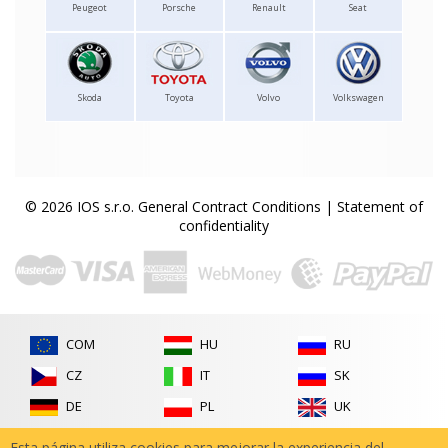
Peugeot
Porsche
Renault
Seat
Skoda
Toyota
Volvo
Volkswagen
© 2026 IOS s.r.o.
General Contract Conditions
|
Statement of
confidentiality
COM
HU
RU
CZ
IT
SK
DE
PL
UK
FR
RO
Esta página utiliza cookies para mejorar la experiencia del