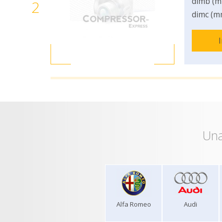
dimb (m
2
dimc (m
Una
Alfa Romeo
Audi