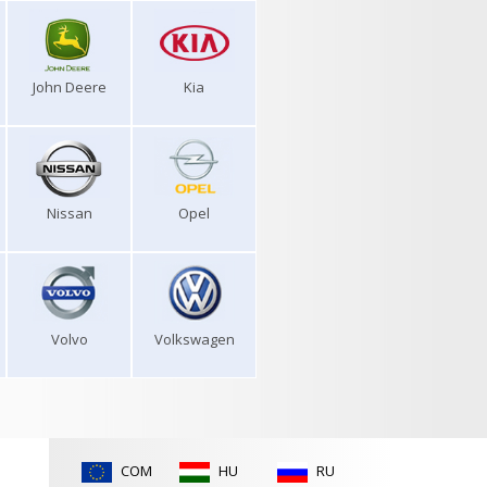
John Deere
Kia
Nissan
Opel
Volvo
Volkswagen
COM
HU
RU