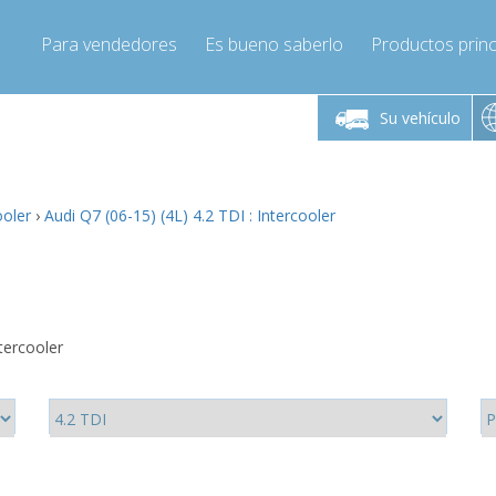
Para vendedores
Es bueno saberlo
Productos princ
 viernes de 9:00 a
De lunes a viernes de 9:00 a
De lunes a 
16:00
16:00
Su vehículo
pressor-express.es
Info@compressor-express.es
Info@comp
ooler
›
Audi Q7 (06-15) (4L) 4.2 TDI : Intercooler
tercooler