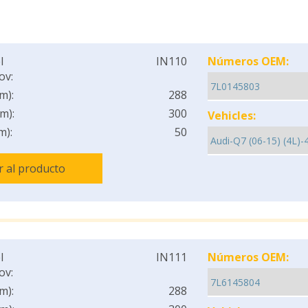
l
IN110
Números OEM:
ov:
m):
288
m):
300
Vehicles:
m):
50
Ir al producto
l
IN111
Números OEM:
ov:
m):
288