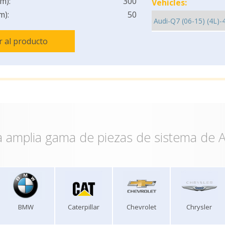
m):
300
Vehicles:
m):
50
Ir al producto
 amplia gama de piezas de sistema de A
BMW
Caterpillar
Chevrolet
Chrysler