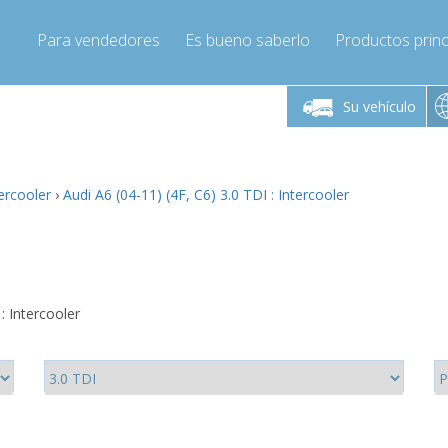
Para vendedores
Es bueno saberlo
Productos princ
 viernes de 9:00 a
De lunes a viernes de 9:00 a
De lunes a 
16:00
16:00
Su vehículo
pressor-express.es
Info@compressor-express.es
Info@comp
tercooler
›
Audi A6 (04-11) (4F, C6) 3.0 TDI : Intercooler
: Intercooler