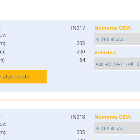
l
IN017
Números OEM:
ov:
m):
205
m):
200
Vehicles:
m):
64
Ir al producto
l
IN018
Números OEM:
ov:
m):
205