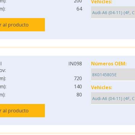
m):
200
Vehicles:
m):
64
Ir al producto
l
IN098
Números OEM:
ov:
m):
720
m):
140
Vehicles:
m):
80
Ir al producto