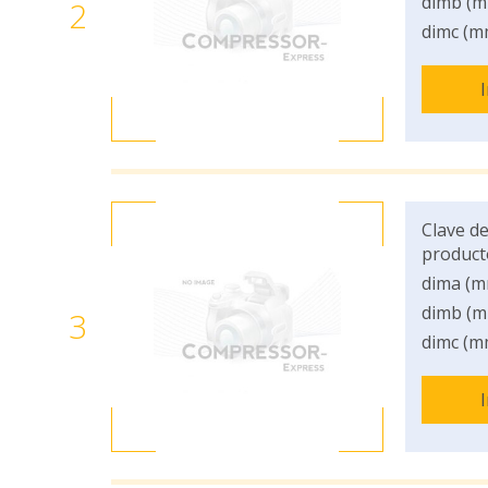
dimb (m
2
dimc (m
Clave de
product
dima (m
dimb (m
3
dimc (m