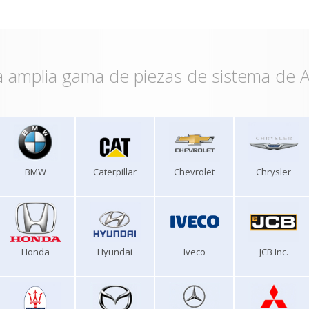
 amplia gama de piezas de sistema de A
BMW
Caterpillar
Chevrolet
Chrysler
Honda
Hyundai
Iveco
JCB Inc.