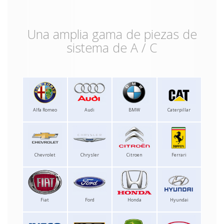
Una amplia gama de piezas de
sistema de A / C
Alfa Romeo
Audi
BMW
Caterpillar
Chevrolet
Chrysler
Citroen
Ferrari
Fiat
Ford
Honda
Hyundai