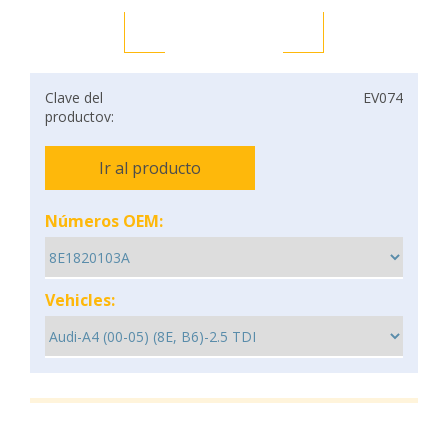
Clave del
EV074
productov:
Ir al producto
Números OEM:
Vehicles: