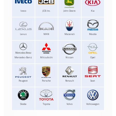
Iveco
JCB Inc.
John Deere
Kia
Lexus
MAN
Maserati
Mazda
Mercedes-Benz
Mitsubishi
Nissan
Opel
Peugeot
Porsche
Renault
Seat
Skoda
Toyota
Volvo
Volkswagen