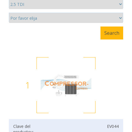
1
Clave del
EV044
productov: