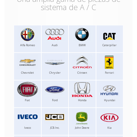
sistema de A / C
Alfa Romeo
Audi
BMW
Caterpillar
Chevrolet
Chrysler
Citroen
Ferrari
Fiat
Ford
Honda
Hyundai
Iveco
JCB Inc.
John Deere
Kia