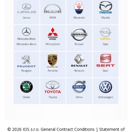
Lexus
MAN
Maserati
Mazda
Mercedes-Benz
Mitsubishi
Nissan
Opel
Peugeot
Porsche
Renault
Seat
Skoda
Toyota
Volvo
Volkswagen
© 2026 IOS s.r.o.
General Contract Conditions
|
Statement of