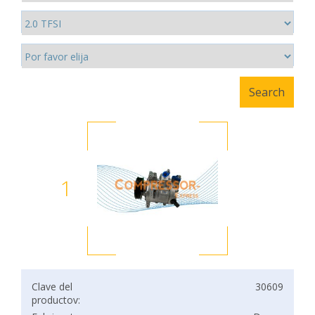
1
Clave del
30609
productov: