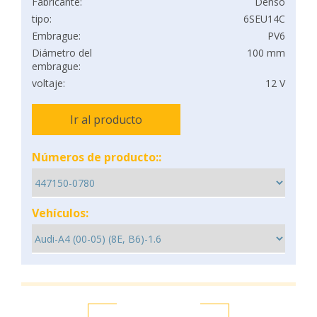
Fabricante:
Denso
tipo:
6SEU14C
Embrague:
PV6
Diámetro del
100 mm
embrague:
voltaje:
12 V
Ir al producto
Números de producto::
Vehículos: