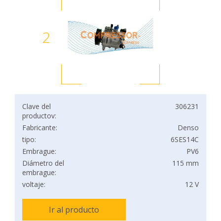
2
Clave del
306231
productov:
Fabricante:
Denso
tipo:
6SES14C
Embrague:
PV6
Diámetro del
115 mm
embrague:
voltaje:
12 V
Ir al producto